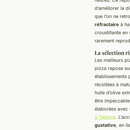
heures. Ce repos
d’améliorer la di
que l’on ne retr
réfractaire
à hau
croustillante en
rarement reprodu
La sélection r
Les meilleurs pi
pizza repose sur
établissements p
récoltées à matu
huile d’olive ex
être impeccable
élaborées avec 
à Talence
. L’ac
gustative
, en l