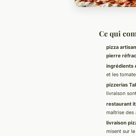
Ce qui com
pizza artisa
pierre réfra
ingrédients 
et les tomat
pizzerias Ta
livraison son
restaurant i
maîtrise des 
livraison pi
misent sur le