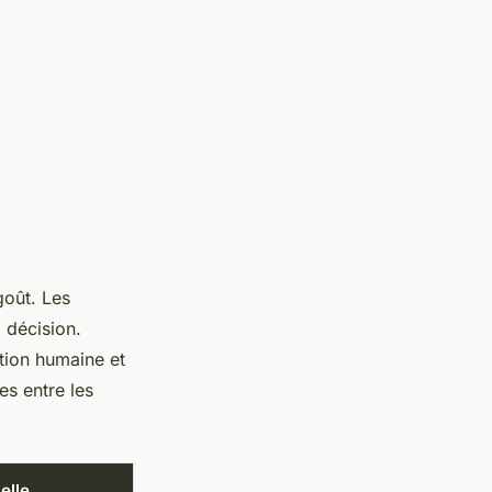
goût. Les
a décision.
ation humaine et
es entre les
elle