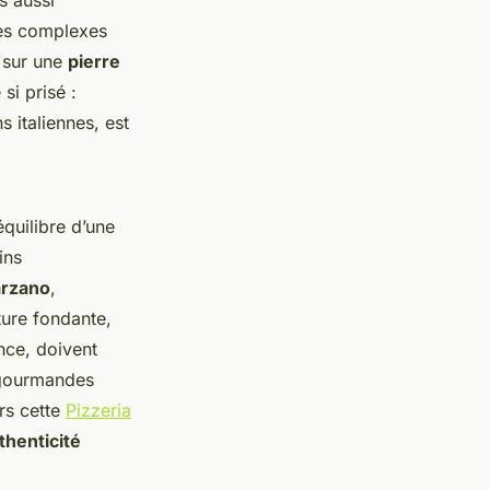
s aussi
es complexes
e sur une
pierre
si prisé :
s italiennes, est
équilibre d’une
ins
rzano
,
ture fondante,
nce, doivent
s gourmandes
rs cette
Pizzeria
thenticité