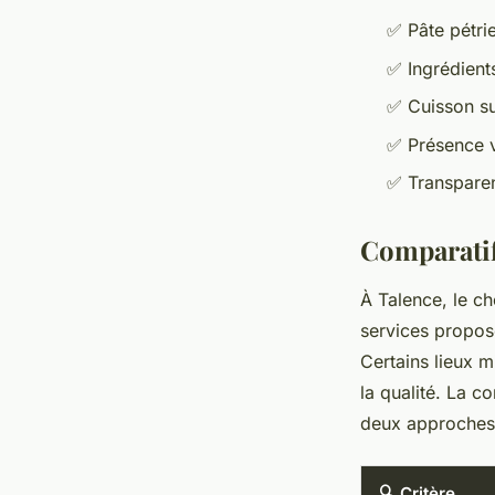
✅ Pâte pétri
✅ Ingrédients
✅ Cuisson su
✅ Présence v
✅ Transparen
Comparatif
À Talence, le ch
services proposé
Certains lieux mi
la qualité. La c
deux approches
🔍 Critère