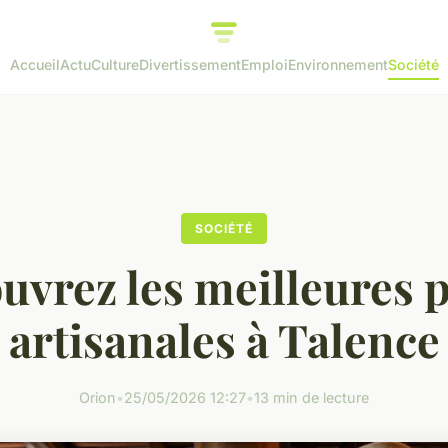
Accueil
Actu
Culture
Divertissement
Emploi
Environnement
Société
SOCIÉTÉ
uvrez les meilleures p
artisanales à Talence
Orion
•
25/05/2026 12:27
•
13 min de lecture