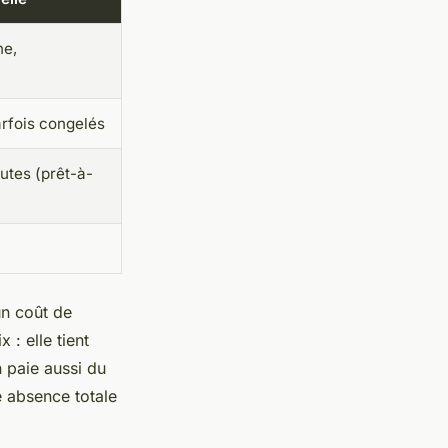
ne,
arfois congelés
utes (prêt-à-
un coût de
 : elle tient
n paie aussi du
e absence totale