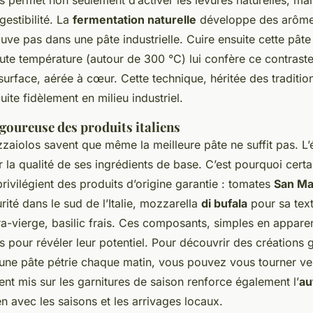
 permet non seulement d’activer les levures naturelles, mai
gestibilité. La
fermentation naturelle
développe des arôm
ouve pas dans une pâte industrielle. Cuire ensuite cette pât
te température (autour de 300 °C) lui confère ce contraste 
 surface, aérée à cœur. Cette technique, héritée des tradition
ite fidèlement en milieu industriel.
igoureuse des produits italiens
zzaiolos savent que même la meilleure pâte ne suffit pas. L’
 la qualité de ses ingrédients de base. C’est pourquoi certa
rivilégient des produits d’origine garantie : tomates
San Ma
rité dans le sud de l’Italie, mozzarella
di bufala
pour sa tex
tra-vierge, basilic frais. Ces composants, simples en appare
s pour révéler leur potentiel. Pour découvrir des création
une pâte pétrie chaque matin, vous pouvez vous tourner ve
cent mis sur les garnitures de saison renforce également l’
au
ien avec les saisons et les arrivages locaux.