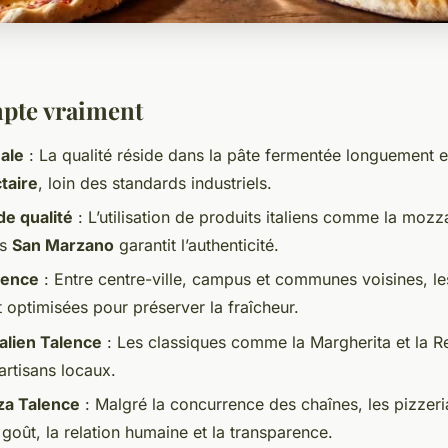
pte vraiment
nale
: La qualité réside dans la pâte fermentée longuement et
ctaire
, loin des standards industriels.
de qualité
: L’utilisation de produits italiens comme la mozz
es
San Marzano
garantit l’authenticité.
lence
: Entre centre-ville, campus et communes voisines, l
t optimisées pour préserver la fraîcheur.
talien Talence
: Les classiques comme la Margherita et la Re
artisans locaux.
zza Talence
: Malgré la concurrence des chaînes, les pizzeri
 goût, la relation humaine et la transparence.