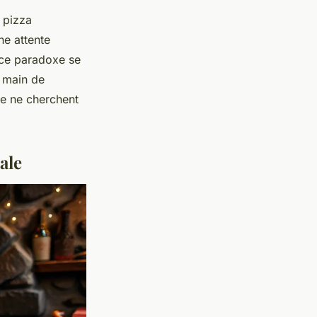
a pizza
ne attente
, ce paradoxe se
a main de
de ne cherchent
ale