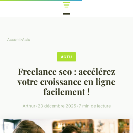
Accueil
›
Actu
ACTU
Freelance seo : accélérez
votre croissance en ligne
facilement !
Arthur
•
23 décembre 2025
•
7 min de lecture