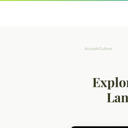
Accueil
›
Culture
Explor
Lan