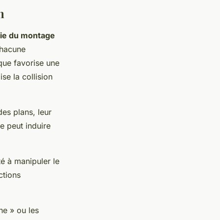
n
rie du montage
chacune
que favorise une
ise la collision
des plans, leur
e peut induire
é à manipuler le
ctions
e » ou les