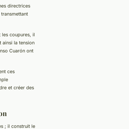
nes directrices
 transmettant
 les coupures, il
 ainsi la tension
fonso Cuarón ont
ent ces
mple
dre et créer des
ion
; il construit le