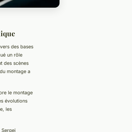
hique
avers des bases
oué un rôle
nt des scènes
t du montage a
core le montage
es évolutions
e, les
 Sergei