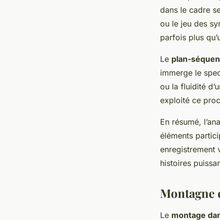
dans le cadre se
ou le jeu des sy
parfois plus qu’
Le
plan-séque
immerge le spect
ou la fluidité 
exploité ce proc
En résumé, l’an
éléments partic
enregistrement v
histoires puissa
Montagne e
Le
montage dan