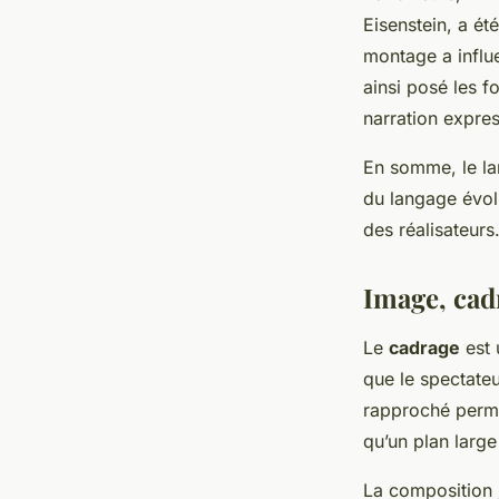
Eisenstein, a ét
montage a influ
ainsi posé les 
narration expres
En somme, le lan
du langage évol
des réalisateurs
Image, cadr
Le
cadrage
est 
que le spectateu
rapproché permet
qu’un plan large 
La composition j