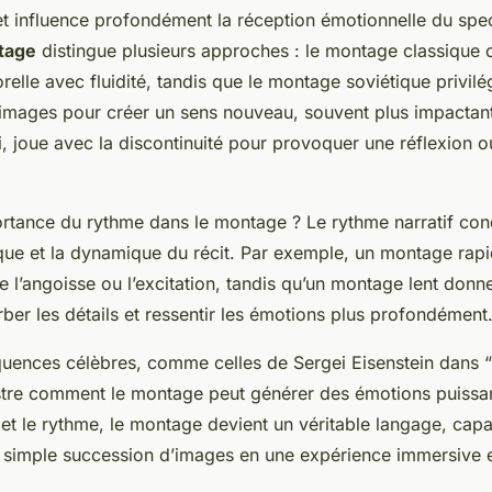
et influence profondément la réception émotionnelle du spec
tage
distingue plusieurs approches : le montage classique 
relle avec fluidité, tandis que le montage soviétique privilég
’images pour créer un sens nouveau, souvent plus impactan
i, joue avec la discontinuité pour provoquer une réflexion 
ortance du rythme dans le montage ? Le rythme narratif cond
que et la dynamique du récit. Par exemple, un montage rap
ifie l’angoisse ou l’excitation, tandis qu’un montage lent don
ber les détails et ressentir les émotions plus profondément
quences célèbres, comme celles de Sergei Eisenstein dans 
ustre comment le montage peut générer des émotions puissan
 et le rythme, le montage devient un véritable langage, cap
 simple succession d’images en une expérience immersive et