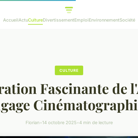
Accueil
Actu
Culture
Divertissement
Emploi
Environnement
Société
CULTURE
ation Fascinante de l
gage Cinématograph
Florian
•
14 octobre 2025
•
4 min de lecture