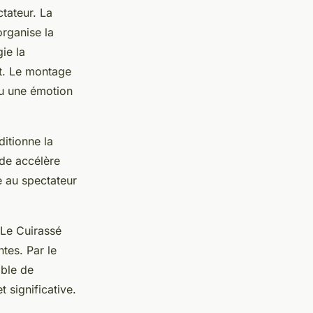
tateur. La
organise la
ie la
t. Le montage
ou une émotion
itionne la
ide accélère
ne au spectateur
.
“Le Cuirassé
tes. Par le
able de
 significative.