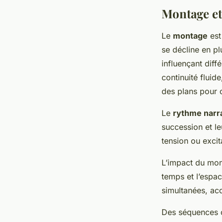
Montage et
Le
montage
est
se décline en pl
influençant diff
continuité fluide
des plans pour c
Le
rythme narra
succession et le
tension ou excit
L’impact du mon
temps et l’espa
simultanées, ac
Des séquences c