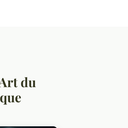
'Art du
ique