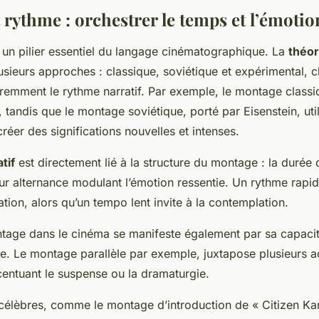
 rythme : orchestrer le temps et l’émotio
 un pilier essentiel du langage cinématographique. La
théo
usieurs approches : classique, soviétique et expérimental, 
éremment le rythme narratif. Par exemple, le montage classi
, tandis que le montage soviétique, porté par Eisenstein, util
réer des significations nouvelles et intenses.
tif
est directement lié à la structure du montage : la durée 
ur alternance modulant l’émotion ressentie. Un rythme rapid
ation, alors qu’un tempo lent invite à la contemplation.
tage dans le cinéma se manifeste également par sa capacit
ce. Le montage parallèle par exemple, juxtapose plusieurs a
centuant le suspense ou la dramaturgie.
élèbres, comme le montage d’introduction de « Citizen Kan