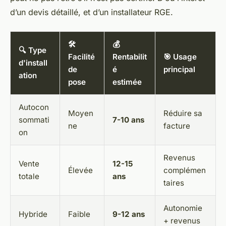
d’un devis détaillé, et d’un installateur RGE.
🛠️
💰
🔍 Type
Facilité
Rentabilit
🎯 Usage
d'install
de
é
principal
ation
pose
estimée
Autocon
Moyen
Réduire sa
sommati
7-10 ans
ne
facture
on
Revenus
Vente
12-15
Élevée
complémen
totale
ans
taires
Autonomie
Hybride
Faible
9-12 ans
+ revenus