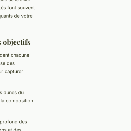
tés font souvent
quants de votre
s objectifs
ndent chacune
ise des
r capturer
es dunes du
t la composition
t profond des
ons et des