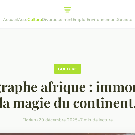
Accueil
Actu
Culture
Divertissement
Emploi
Environnement
Société
CULTURE
raphe afrique : immor
la magie du continent
Florian
•
20 décembre 2025
•
7 min de lecture