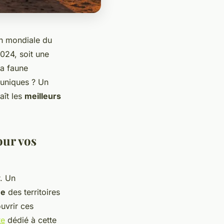
on mondiale du
2024, soit une
la faune
 uniques ? Un
aît les
meilleurs
our vos
r. Un
me
des territoires
uvrir ces
te
dédié à cette