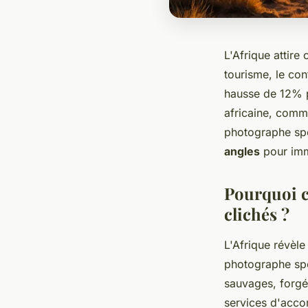
L'Afrique attir
tourisme, le con
hausse de 12% p
africaine, comm
photographe spéc
angles
pour imm
Pourquoi c
clichés ?
L'Afrique révèle
photographe spé
sauvages, forgé
services d'acc