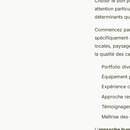
Choisir le bon 
attention partic
déterminants qui
Commencez par e
spécifiquement 
locales, paysag
la qualité des c
Portfolio div
Équipement p
Expérience c
Approche res
Témoignages c
Maîtrise des 
L'
approche hu