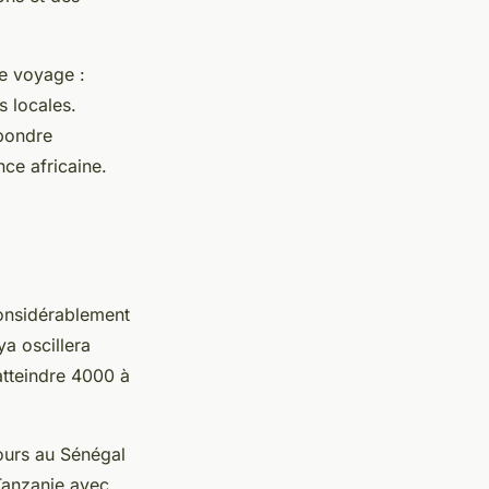
e voyage :
s locales.
pondre
ce africaine.
onsidérablement
ya oscillera
atteindre 4000 à
jours au Sénégal
Tanzanie avec