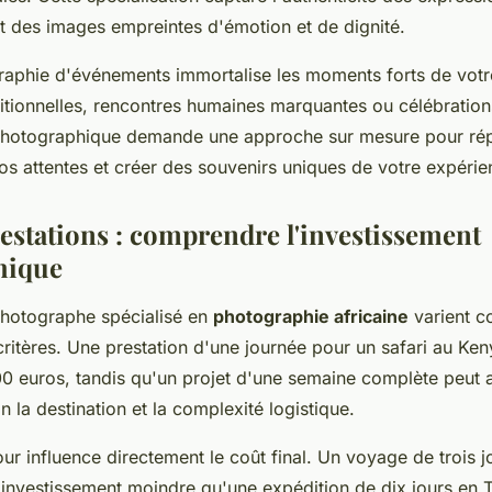
nt des images empreintes d'émotion et de dignité.
graphie d'événements immortalise les moments forts de votr
itionnelles, rencontres humaines marquantes ou célébration
photographique demande une approche sur mesure pour ré
s attentes et créer des souvenirs uniques de votre expérien
restations : comprendre l'investissement
hique
 photographe spécialisé en
photographie africaine
varient c
critères. Une prestation d'une journée pour un safari au Ken
00 euros, tandis qu'un projet d'une semaine complète peut 
 la destination et la complexité logistique.
ur influence directement le coût final. Un voyage de trois 
 investissement moindre qu'une expédition de dix jours en 