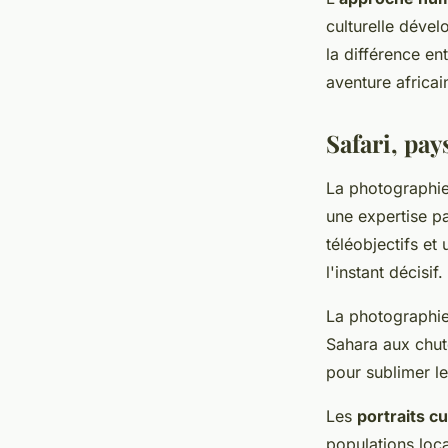
culturelle déve
la différence e
aventure africai
Safari, pay
La photographie
une expertise pa
téléobjectifs e
l'instant décisif.
La photographie
Sahara aux chute
pour sublimer l
Les
portraits cu
populations loca