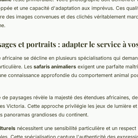
loppée et une capacité d'adaptation aux imprévus. Ces quali
ntre des images convenues et des clichés véritablement mar
ne.
sages et portraits : adapter le service à vo
 africaine se décline en plusieurs spécialisations qui dema
rticulière. Les
safaris animaliers
exigent une parfaite maîtr
t une connaissance approfondie du comportement animal pou
 de paysages révèle la majesté des étendues africaines, d
s Victoria. Cette approche privilégie les jeux de lumière e
es panoramas grandioses du continent.
lturels
nécessitent une sensibilité particulière et un respec
les. Cette spécialisation capture l'authenticité des expressi