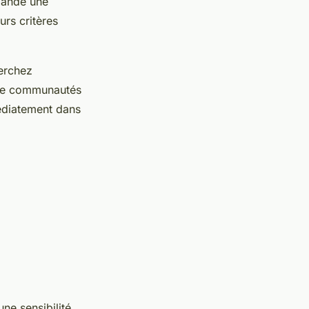
mande une
rs critères
erchez
s de communautés
édiatement dans
ne sensibilité