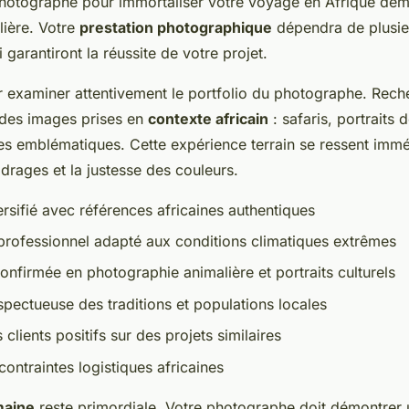
photographe pour immortaliser votre voyage en Afrique de
ulière. Votre
prestation photographique
dépendra de plusieu
 garantiront la réussite de votre projet.
xaminer attentivement le portfolio du photographe. Rech
des images prises en
contexte africain
: safaris, portrait
es emblématiques. Cette expérience terrain se ressent imm
adrages et la justesse des couleurs.
ersifié avec références africaines authentiques
rofessionnel adapté aux conditions climatiques extrêmes
onfirmée en photographie animalière et portraits culturels
pectueuse des traditions et populations locales
lients positifs sur des projets similaires
contraintes logistiques africaines
maine
reste primordiale. Votre photographe doit démontrer u