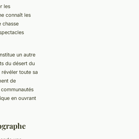
r les
e connaît les
e chasse
 spectacles
nstitue un autre
nts du désert du
révéler toute sa
ment de
les communautés
ique en ouvrant
tographe