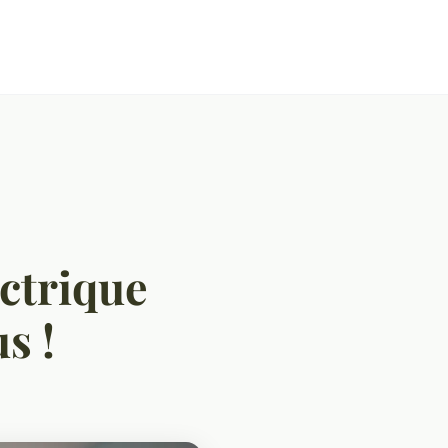
ectrique
s !