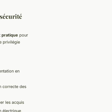
sécurité
t pratique
pour
 privilégie
entation en
n correcte des
der les acquis
n électrique