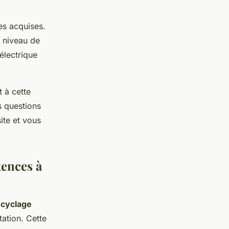
es acquises.
e niveau de
 électrique
 à cette
s questions
te et vous
tences à
ecyclage
tation. Cette