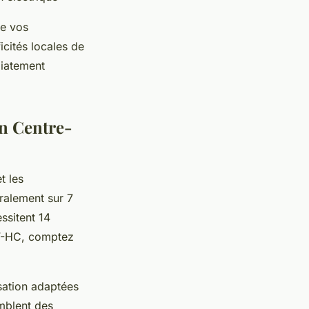
de vos
icités locales de
diatement
on Centre-
t les
ralement sur 7
ssitent 14
V-HC, comptez
sation adaptées
mblent des