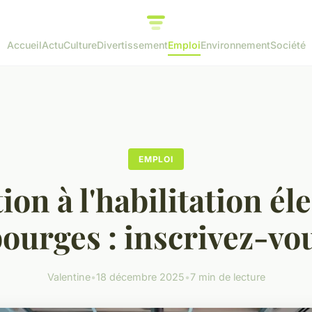
Accueil
Actu
Culture
Divertissement
Emploi
Environnement
Société
EMPLOI
on à l'habilitation él
bourges : inscrivez-vou
Valentine
•
18 décembre 2025
•
7 min de lecture