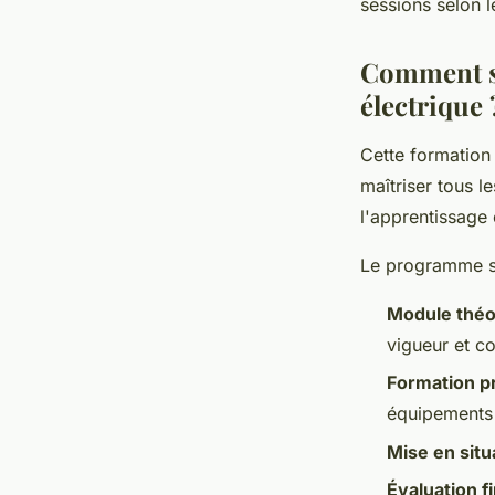
sessions selon l
Comment se
électrique 
Cette formation
maîtriser tous l
l'apprentissage
Le programme se
Module théo
vigueur et c
Formation p
équipements 
Mise en situ
Évaluation f