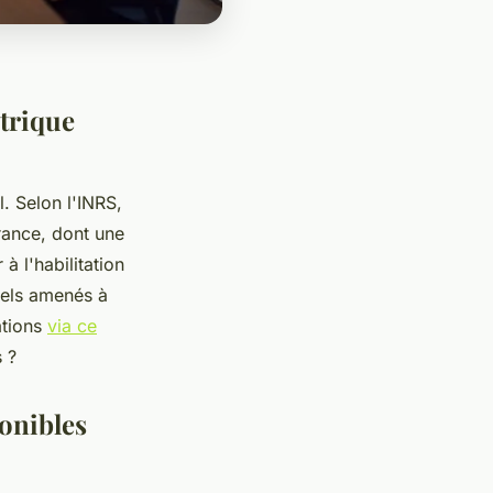
ctrique
. Selon l'INRS,
rance, dont une
à l'habilitation
nels amenés à
ations
via ce
 ?
ponibles