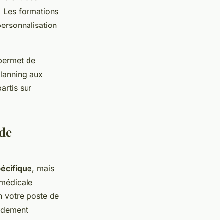
. Les formations
personnalisation
permet de
lanning aux
artis sur
 de
écifique
, mais
 médicale
on votre poste de
andement