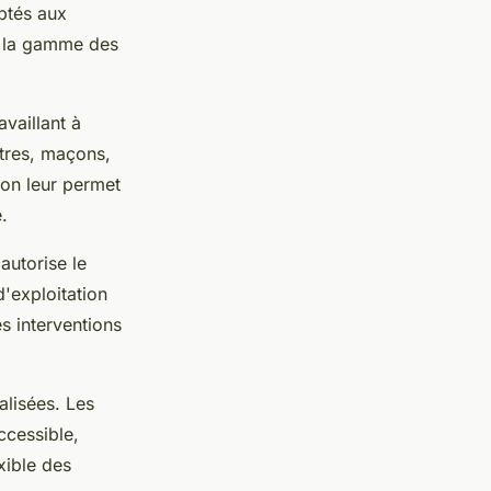
aptés aux
te la gamme des
availlant à
ntres, maçons,
ion leur permet
.
autorise le
'exploitation
s interventions
alisées. Les
ccessible,
xible des