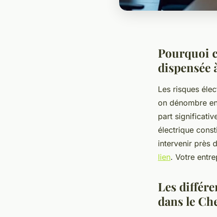
Pourquoi ch
dispensée 
Les risques élec
on dénombre e
part significati
électrique const
intervenir près 
lien
. Votre entr
Les différe
dans le Ch