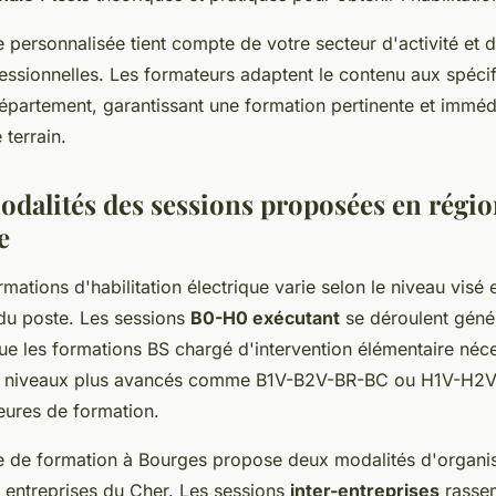
 personnalisée tient compte de votre secteur d'activité et 
essionnelles. Les formateurs adaptent le contenu aux spécif
épartement, garantissant une formation pertinente et immé
 terrain.
odalités des sessions proposées en régi
e
mations d'habilitation électrique varie selon le niveau visé e
 du poste. Les sessions
B0-H0 exécutant
se déroulent géné
ue les formations BS chargé d'intervention élémentaire néce
es niveaux plus avancés comme B1V-B2V-BR-BC ou H1V-H2
eures de formation.
 de formation à Bourges propose deux modalités d'organi
 entreprises du Cher. Les sessions
inter-entreprises
rasse